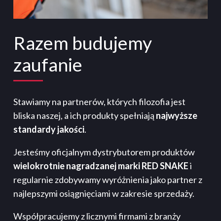
Razem budujemy
zaufanie
Stawiamy na partnerów, których filozofia jest
bliska naszej, a ich produkty spełniają
najwyższe
standardy jakości
.
Jesteśmy oficjalnym dystrybutorem produktów
wielokrotnie nagradzanej marki RED SNAKE
i
regularnie zdobywamy wyróżnienia jako partner z
najlepszymi osiągnięciami w zakresie sprzedaży.
Współpracujemy z licznymi firmami z branży