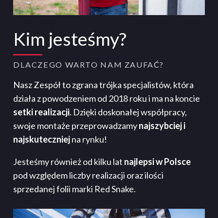
Kim jesteśmy?
DLACZEGO WARTO NAM ZAUFAĆ?
Nasz Zespół to zgrana trójka specjalistów, która
działa z powodzeniem od 2018 roku i ma na koncie
setki realizacji
. Dzięki doskonałej współpracy,
swoje montaże przeprowadzamy
najszybciej i
najskuteczniej
na rynku!
Jesteśmy również od kilku lat
najlepsi w Polsce
pod względem liczby realizacji oraz ilości
sprzedanej folii marki Red Snake.