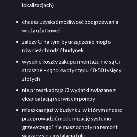
lokalizacjach)
chcesz uzyskać możliwość podgrzewania
wody użytkowej
zależy Ci na tym, by urządzenie mogło
również chłodzić budynek
wysokie koszty zakupu i montażu nie są Ci
straszne – są to kwoty rzędu 40-50 tysięcy
złotych
nie przeszkadzają Ci wydatki związane z
eksploatacją i serwisem pompy
mieszkasz już w budynku, w którym chcesz
przeprowadzić modernizację systemu
grzewczego i nie masz ochoty na remont
wiążący się z instalacją folii