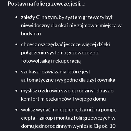
Postaw na folie grzewcze, jeśli…:
zależy Ci na tym, by system grzewczy był
niewidoczny dla oka i nie zajmował miejsca w
budynku
chcesz oszczędzać jeszcze więcej dzięki
połączeniu systemu grzewczego z
fotowoltaiką i rekuperacją
szukasz rozwiązania, które jest
automatyczne i wygodne dla użytkownika
myślisz o zdrowiu swojej rodziny i dbasz o
komfort mieszkańców Twojego domu
wolisz wydać mniej pieniędzy niż na pompę
ciepła – zakup i montaż folii grzewczych w
domu jednorodzinnym wyniesie Cię ok. 10