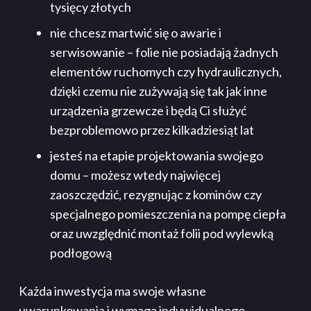
tysięcy złotych
nie chcesz martwić się o awarie i
serwisowanie – folie nie posiadają żadnych
elementów ruchomych czy hydraulicznych,
dzięki czemu nie zużywają się tak jak inne
urządzenia grzewcze i będą Ci służyć
bezproblemowo przez kilkadziesiąt lat
jesteś na etapie projektowania swojego
domu – możesz wtedy najwięcej
zaoszczędzić, rezygnując z kominów czy
specjalnego pomieszczenia na pompę ciepła
oraz uwzględnić montaż folii pod wylewką
podłogową
Każda inwestycja ma swoje własne
uwarunkowania i wymaga indywidualnego